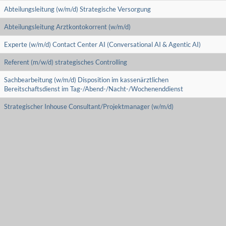
Abteilungsleitung (w/m/d) Strategische Versorgung
Abteilungsleitung Arztkontokorrent (w/m/d)
Experte (w/m/d) Contact Center AI (Conversational AI & Agentic AI)
Referent (m/w/d) strategisches Controlling
Sachbearbeitung (w/m/d) Disposition im kassenärztlichen
Bereitschaftsdienst im Tag-/Abend-/Nacht-/Wochenenddienst
Strategischer Inhouse Consultant/Projektmanager (w/m/d)